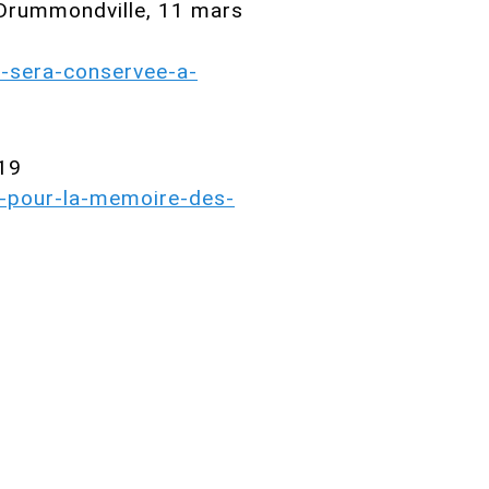
à Drummondville, 11 mars
i-sera-conservee-a-
019
t-pour-la-memoire-des-