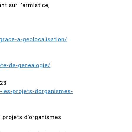
t sur l’armistice,
race-a-geolocalisation/
ete-de-genealogie/
023
-les-projets-dorganismes-
 projets d’organismes