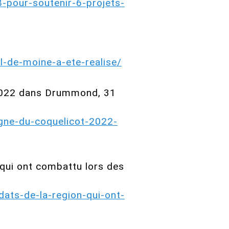
-pour-soutenir-6-projets-
l-de-moine-a-ete-realise/
 2022 dans Drummond, 31
gne-du-coquelicot-2022-
qui ont combattu lors des
ats-de-la-region-qui-ont-