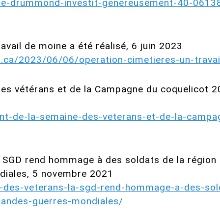
-de-drummond-investit-genereusement-40-06138
avail de moine a été réalisé, 6 juin 2023
.ca/2023/06/06/operation-cimetieres-un-travai
es vétérans et de la Campagne du coquelicot
ent-de-la-semaine-des-veterans-et-de-la-campa
 SGD rend hommage à des soldats de la région 
diales, 5 novembre 2021
e-des-veterans-la-sgd-rend-hommage-a-des-sold
randes-guerres-mondiales/