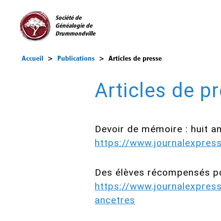
Société de
Généalogie de
Drummondville
Accueil
>
Publications
>
Articles de presse
Articles de p
Devoir de mémoire : huit an
https://www.journalexpres
Des élèves récompensés pou
https://www.journalexpres
ancetres