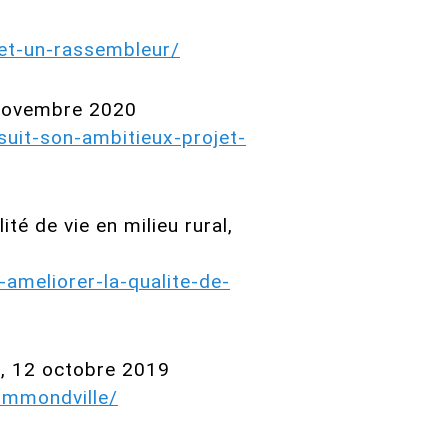
et-un-rassembleur/
0 novembre 2020
uit-son-ambitieux-projet-
é de vie en milieu rural,
meliorer-la-qualite-de-
e, 12 octobre 2019
ummondville/