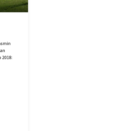
asmin
han
 2018: