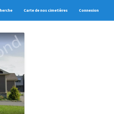
herche
Carte de nos cimetières
Connexion