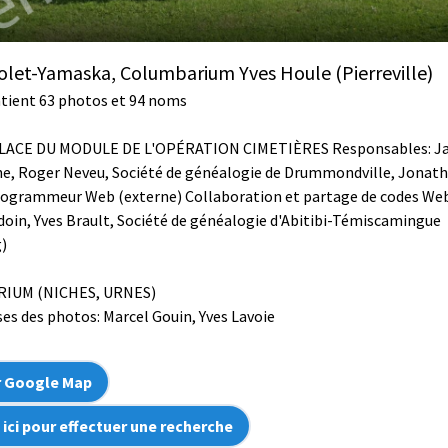
let-Yamaska, Columbarium Yves Houle (Pierreville)
ntient 63 photos et 94 noms
LACE DU MODULE DE L'OPÉRATION CIMETIÈRES Responsables: J
, Roger Neveu, Société de généalogie de Drummondville, Jonat
programmeur Web (externe) Collaboration et partage de codes Web
oin, Yves Brault, Société de généalogie d'Abitibi-Témiscamingue
)
IUM (NICHES, URNES)
ses des photos: Marcel Gouin, Yves Lavoie
r Google Map
 ici pour effectuer une recherche