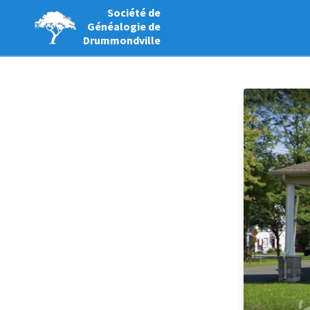
Société de
Généalogie de
Drummondville