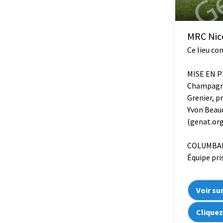
MRC Nico
Ce lieu co
MISE EN P
Champagne
Grenier, 
Yvon Beaud
(genat.org
COLUMBAR
Équipe pri
Voir su
Cliquez