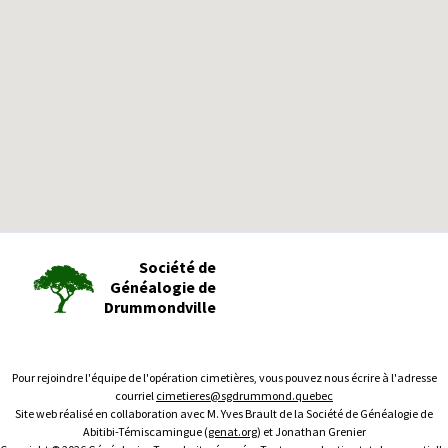
Société de
Généalogie de
Drummondville
Pour rejoindre l'équipe de l'opération cimetières, vous pouvez nous écrire à l'adresse
courriel
cimetieres@sgdrummond.quebec
Site web réalisé en collaboration avec M. Yves Brault de la Société de Généalogie de
Abitibi-Témiscamingue (
genat.org
) et Jonathan Grenier