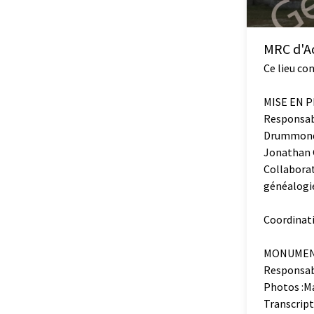
MRC d'Ac
Ce lieu co
MISE EN 
Responsab
Drummond
Jonathan 
Collaborat
généalogi
Coordinati
MONUMENT
Responsab
Photos :M
Transcript