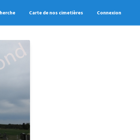
herche
Carte de nos cimetières
Connexion