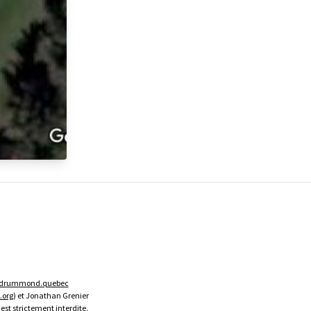
gdrummond.quebec
.org
) et Jonathan Grenier
est strictement interdite.