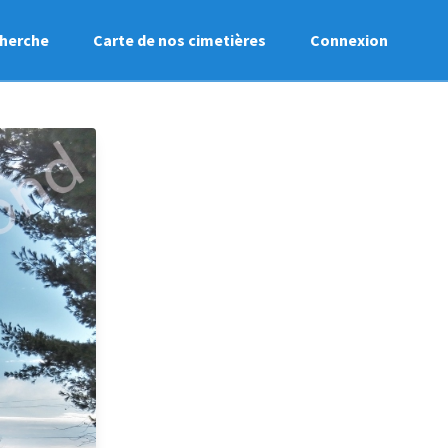
herche
Carte de nos cimetières
Connexion