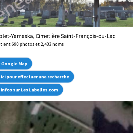
let-Yamaska, Cimetière Saint-François-du-Lac
ntient 690 photos et 2,433 noms
r Google Map
 ici pour effectuer une recherche
s infos sur Les Labelles.com