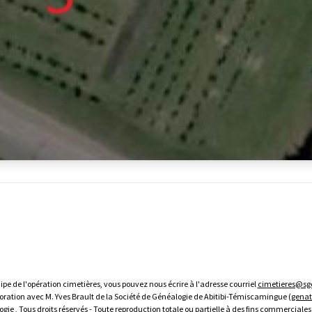
uipe de l'opération cimetières, vous pouvez nous écrire à l'adresse courriel
cimetieres@s
boration avec M. Yves Brault de la Société de Généalogie de Abitibi-Témiscamingue (
genat
ie , Tous droits réservés - Toute reproduction totale ou partielle à des fins commerciales 