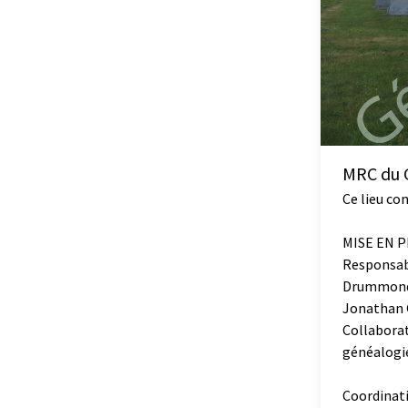
MRC du G
Ce lieu co
MISE EN 
Responsab
Drummond
Jonathan 
Collaborat
généalogi
Coordinati