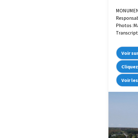
MONUMENT
Responsab
Photos :M
Transcript
Voir su
Cliquez
Voir le