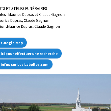
S ET STÈLES FUNÉRAIRES
les : Maurice Dupras et Claude Gagnon
aurice Dupras, Claude Gagnon
ion :Maurice Dupras, Claude Gagnon
r Google Map
 ici pour effectuer une recherche
s infos sur Les Labelles.com