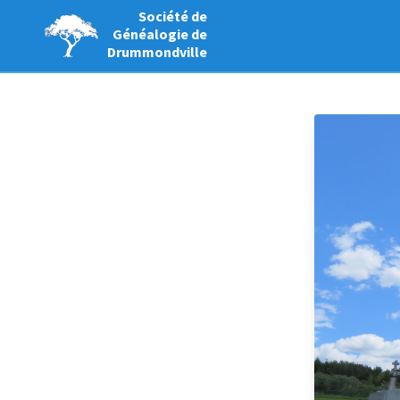
Société de
Généalogie de
Drummondville